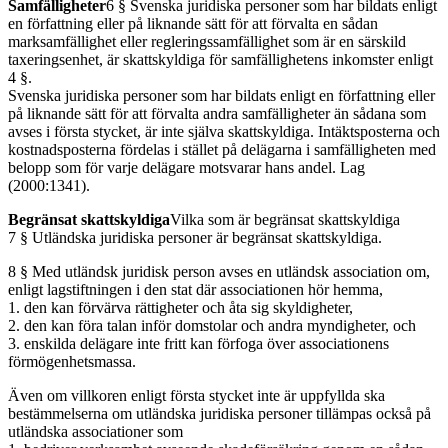
Samfälligheter
6 § Svenska juridiska personer som har bildats enligt
en författning eller på liknande sätt för att förvalta en sådan
marksamfällighet eller regleringssamfällighet som är en särskild
taxeringsenhet, är skattskyldiga för samfällighetens inkomster enligt
4 §.
Svenska juridiska personer som har bildats enligt en författning eller
på liknande sätt för att förvalta andra samfälligheter än sådana som
avses i första stycket, är inte själva skattskyldiga. Intäktsposterna och
kostnadsposterna fördelas i stället på delägarna i samfälligheten med
belopp som för varje delägare motsvarar hans andel. Lag
(2000:1341).
Begränsat skattskyldiga
Vilka som är begränsat skattskyldiga
7 § Utländska juridiska personer är begränsat skattskyldiga.
8 § Med utländsk juridisk person avses en utländsk association om,
enligt lagstiftningen i den stat där associationen hör hemma,
1. den kan förvärva rättigheter och åta sig skyldigheter,
2. den kan föra talan inför domstolar och andra myndigheter, och
3. enskilda delägare inte fritt kan förfoga över associationens
förmögenhetsmassa.
Även om villkoren enligt första stycket inte är uppfyllda ska
bestämmelserna om utländska juridiska personer tillämpas också på
utländska associationer som