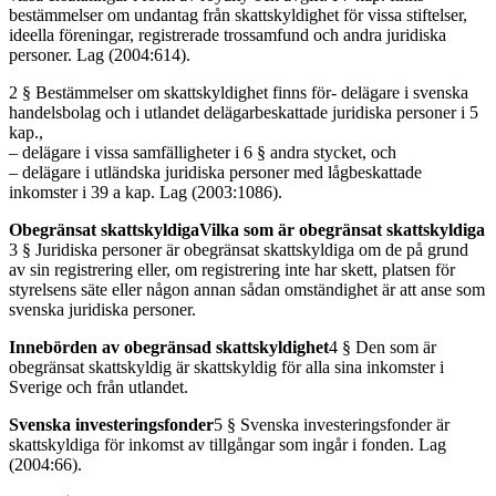
bestämmelser om undantag från skattskyldighet för vissa stiftelser,
ideella föreningar, registrerade trossamfund och andra juridiska
personer. Lag (2004:614).
2 § Bestämmelser om skattskyldighet finns för- delägare i svenska
handelsbolag och i utlandet delägarbeskattade juridiska personer i 5
kap.,
– delägare i vissa samfälligheter i 6 § andra stycket, och
– delägare i utländska juridiska personer med lågbeskattade
inkomster i 39 a kap. Lag (2003:1086).
Obegränsat skattskyldiga
Vilka som är obegränsat skattskyldiga
3 § Juridiska personer är obegränsat skattskyldiga om de på grund
av sin registrering eller, om registrering inte har skett, platsen för
styrelsens säte eller någon annan sådan omständighet är att anse som
svenska juridiska personer.
Innebörden av obegränsad skattskyldighet
4 § Den som är
obegränsat skattskyldig är skattskyldig för alla sina inkomster i
Sverige och från utlandet.
Svenska investeringsfonder
5 § Svenska investeringsfonder är
skattskyldiga för inkomst av tillgångar som ingår i fonden. Lag
(2004:66).