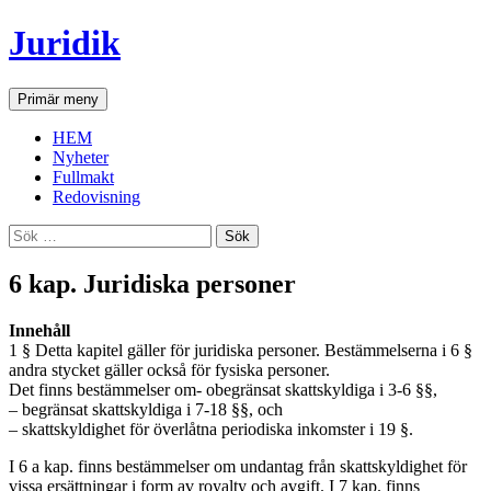
Hoppa
Juridik
till
innehåll
Sök
Primär meny
HEM
Nyheter
Fullmakt
Redovisning
Sök
efter:
6 kap. Juridiska personer
Innehåll
1 § Detta kapitel gäller för juridiska personer. Bestämmelserna i 6 §
andra stycket gäller också för fysiska personer.
Det finns bestämmelser om- obegränsat skattskyldiga i 3-6 §§,
– begränsat skattskyldiga i 7-18 §§, och
– skattskyldighet för överlåtna periodiska inkomster i 19 §.
I 6 a kap. finns bestämmelser om undantag från skattskyldighet för
vissa ersättningar i form av royalty och avgift. I 7 kap. finns