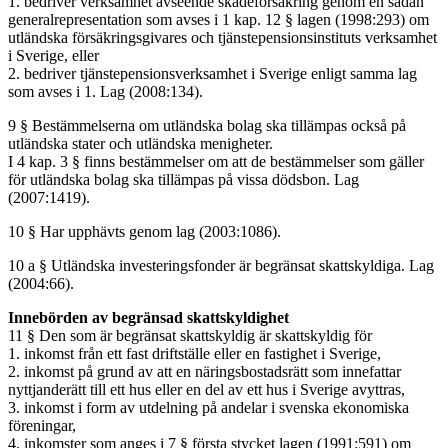
1. bedriver verksamhet avseende skadeförsäkring genom en sådan
generalrepresentation som avses i 1 kap. 12 § lagen (1998:293) om
utländska försäkringsgivares och tjänstepensionsinstituts verksamhet
i Sverige, eller
2. bedriver tjänstepensionsverksamhet i Sverige enligt samma lag
som avses i 1. Lag (2008:134).
9 § Bestämmelserna om utländska bolag ska tillämpas också på
utländska stater och utländska menigheter.
I 4 kap. 3 § finns bestämmelser om att de bestämmelser som gäller
för utländska bolag ska tillämpas på vissa dödsbon. Lag
(2007:1419).
10 § Har upphävts genom lag (2003:1086).
10 a § Utländska investeringsfonder är begränsat skattskyldiga. Lag
(2004:66).
Innebörden av begränsad skattskyldighet
11 § Den som är begränsat skattskyldig är skattskyldig för
1. inkomst från ett fast driftställe eller en fastighet i Sverige,
2. inkomst på grund av att en näringsbostadsrätt som innefattar
nyttjanderätt till ett hus eller en del av ett hus i Sverige avyttras,
3. inkomst i form av utdelning på andelar i svenska ekonomiska
föreningar,
4. inkomster som anges i 7 § första stycket lagen (1991:591) om