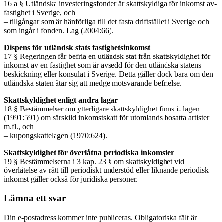
16 a § Utländska investeringsfonder är skattskyldiga för inkomst av-
fastighet i Sverige, och
– tillgångar som är hänförliga till det fasta driftstället i Sverige och
som ingår i fonden. Lag (2004:66).
Dispens för utländsk stats fastighetsinkomst
17 § Regeringen får befria en utländsk stat från skattskyldighet för
inkomst av en fastighet som är avsedd för den utländska statens
beskickning eller konsulat i Sverige. Detta gäller dock bara om den
utländska staten åtar sig att medge motsvarande befrielse.
Skattskyldighet enligt andra lagar
18 § Bestämmelser om ytterligare skattskyldighet finns i- lagen
(1991:591) om särskild inkomstskatt för utomlands bosatta artister
m.fl., och
– kupongskattelagen (1970:624).
Skattskyldighet för överlåtna periodiska inkomster
19 § Bestämmelserna i 3 kap. 23 § om skattskyldighet vid
överlåtelse av rätt till periodiskt understöd eller liknande periodisk
inkomst gäller också för juridiska personer.
Lämna ett svar
Din e-postadress kommer inte publiceras.
Obligatoriska fält är