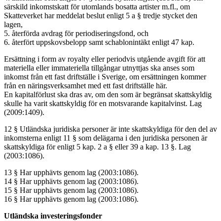
särskild inkomstskatt för utomlands bosatta artister m.fl., om
Skatteverket har meddelat beslut enligt 5 a § tredje stycket den
lagen,
5. återförda avdrag för periodiseringsfond, och
6. återfört uppskovsbelopp samt schablonintäkt enligt 47 kap.
Ersättning i form av royalty eller periodvis utgående avgift för att
materiella eller immateriella tillgångar utnyttjas ska anses som
inkomst från ett fast driftställe i Sverige, om ersättningen kommer
från en näringsverksamhet med ett fast driftställe här.
En kapitalförlust ska dras av, om den som är begränsat skattskyldig
skulle ha varit skattskyldig för en motsvarande kapitalvinst. Lag
(2009:1409).
12 § Utländska juridiska personer är inte skattskyldiga för den del av
inkomsterna enligt 11 § som delägarna i den juridiska personen är
skattskyldiga för enligt 5 kap. 2 a § eller 39 a kap. 13 §. Lag
(2003:1086).
13 § Har upphävts genom lag (2003:1086).
14 § Har upphävts genom lag (2003:1086).
15 § Har upphävts genom lag (2003:1086).
16 § Har upphävts genom lag (2003:1086).
Utländska investeringsfonder