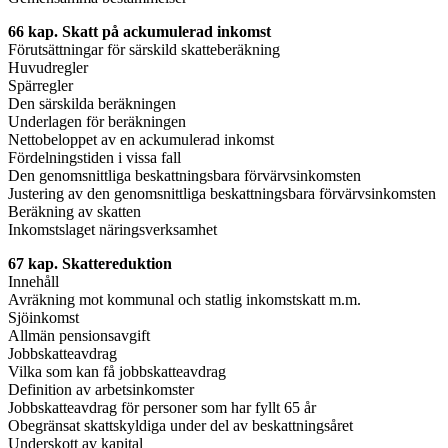
66 kap. Skatt på ackumulerad inkomst
Förutsättningar för särskild skatteberäkning
Huvudregler
Spärregler
Den särskilda beräkningen
Underlagen för beräkningen
Nettobeloppet av en ackumulerad inkomst
Fördelningstiden i vissa fall
Den genomsnittliga beskattningsbara förvärvsinkomsten
Justering av den genomsnittliga beskattningsbara förvärvsinkomsten
Beräkning av skatten
Inkomstslaget näringsverksamhet
67 kap. Skattereduktion
Innehåll
Avräkning mot kommunal och statlig inkomstskatt m.m.
Sjöinkomst
Allmän pensionsavgift
Jobbskatteavdrag
Vilka som kan få jobbskatteavdrag
Definition av arbetsinkomster
Jobbskatteavdrag för personer som har fyllt 65 år
Obegränsat skattskyldiga under del av beskattningsåret
Underskott av kapital