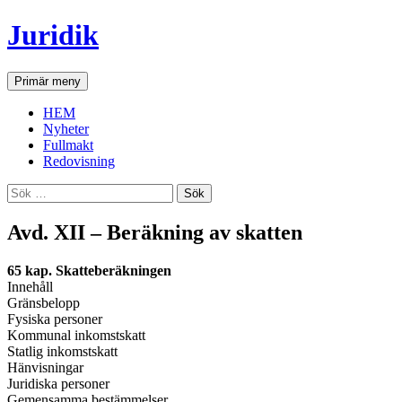
Hoppa
Juridik
till
innehåll
Sök
Primär meny
HEM
Nyheter
Fullmakt
Redovisning
Sök
efter:
Avd. XII – Beräkning av skatten
65 kap. Skatteberäkningen
Innehåll
Gränsbelopp
Fysiska personer
Kommunal inkomstskatt
Statlig inkomstskatt
Hänvisningar
Juridiska personer
Gemensamma bestämmelser