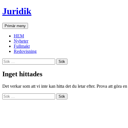
Hoppa
Juridik
till
innehåll
Sök
Primär meny
HEM
Nyheter
Fullmakt
Redovisning
Sök
efter:
Inget hittades
Det verkar som att vi inte kan hitta det du letar efter. Prova att göra e
Sök
efter: