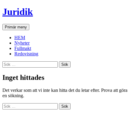
Hoppa
Juridik
till
innehåll
Sök
Primär meny
HEM
Nyheter
Fullmakt
Redovisning
Sök
efter:
Inget hittades
Det verkar som att vi inte kan hitta det du letar efter. Prova att göra
en sökning.
Sök
efter: