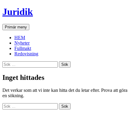
Hoppa
Juridik
till
innehåll
Sök
Primär meny
HEM
Nyheter
Fullmakt
Redovisning
Sök
efter:
Inget hittades
Det verkar som att vi inte kan hitta det du letar efter. Prova att göra
en sökning.
Sök
efter: