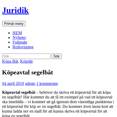
Hoppa
Juridik
till
innehåll
Sök
Primär meny
HEM
Nyheter
Fullmakt
Redovisning
Sök
efter:
Köpa Båt
,
Köprätt
Köpeavtal segelbåt
04 april 2010
admin
1 kommentar
Köpeavtal
segelbåt
– behöver du skriva ett köpeavtal för att köpa
en segelbåt? Här kommer du att få ett exempel på vad ett köpeavtal
ska innehålla – vi kommer att gå igenom dem väsentliga punkterna i
ett köpeavtal för köp av en segelbåt. Du kommer även inom kort att
kunna ladda ner en mall för att kunna skriva ett köpeavtal för att
köpa en segelbåt.