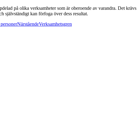
elad på olika verksamheter som är oberoende av varandra. Det krävs då 
 självständigt kan förfoga över dess resultat.
 personer
Närstående
Verksamhetsgren