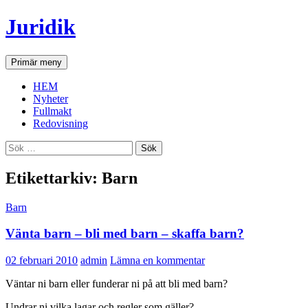
Hoppa
Juridik
till
innehåll
Sök
Primär meny
HEM
Nyheter
Fullmakt
Redovisning
Sök
efter:
Etikettarkiv: Barn
Barn
Vänta barn – bli med barn – skaffa barn?
02 februari 2010
admin
Lämna en kommentar
Väntar ni barn eller funderar ni på att bli med barn?
Undrar ni vilka lagar och regler som gäller?