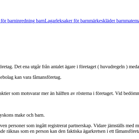
 för barn
inredning barn
Lagar
leksaker för barn
märkeskläder barn
matema
retag. Det ena utgår från antalet ägare i företaget ( huvudregeln ) meda
iebolag kan vara fåmansföretag.
 aktier som motsvarar mer än hälften av rösterna i företaget. Vid bedöm
 syskons make och barn.
en personer som ingått registrerat partnerskap. Vidare jämställs med
ende räknas som en person kan den faktiska ägarkretsen i ett fåmansföret