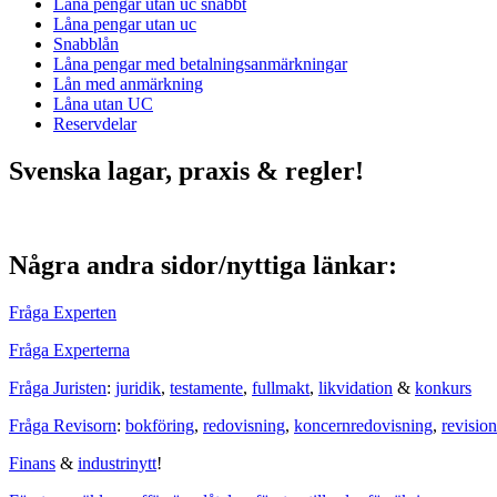
Låna pengar utan uc snabbt
Låna pengar utan uc
Snabblån
Låna pengar med betalningsanmärkningar
Lån med anmärkning
Låna utan UC
Reservdelar
Svenska lagar, praxis & regler!
Några andra sidor/nyttiga länkar:
Fråga Experten
Fråga Experterna
Fråga Juristen
:
juridik
,
testamente
,
fullmakt
,
likvidation
&
konkurs
Fråga Revisorn
:
bokföring
,
redovisning
,
koncernredovisning
,
revision
Finans
&
industrinytt
!