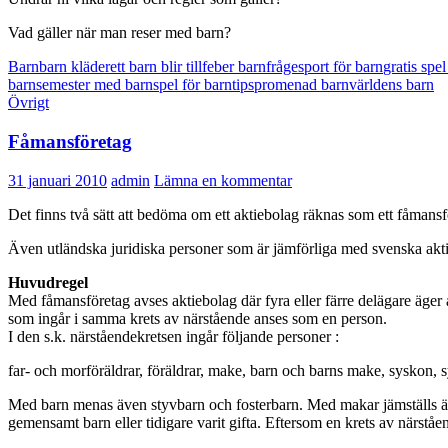
Vad gäller när man reser med barn?
Barn
barn kläder
ett barn blir till
feber barn
frågesport för barn
gratis spel
barn
semester med barn
spel för barn
tipspromenad barn
världens barn
Övrigt
Fåmansföretag
31 januari 2010
admin
Lämna en kommentar
Det finns två sätt att bedöma om ett aktiebolag räknas som ett fåmansfö
Även utländska juridiska personer som är jämförliga med svenska akt
Huvudregel
Med fåmansföretag avses aktiebolag där fyra eller färre delägare äger
som ingår i samma krets av närstående anses som en person.
I den s.k. närståendekretsen ingår följande personer :
far- och morföräldrar, föräldrar, make, barn och barns make, syskon,
Med barn menas även styvbarn och fosterbarn. Med makar jämställs äv
gemensamt barn eller tidigare varit gifta. Eftersom en krets av närstå