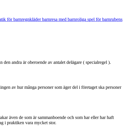
tik för barn
regnkläder barn
resa med barn
roliga spel för barn
rubens
n den andra är oberoende av antalet delägare ( specialregel ).
ningen av hur många personer som äger del i företaget ska personer
 makar även de som är sammanboende och som har eller har haft
ag i praktiken vara mycket stor.