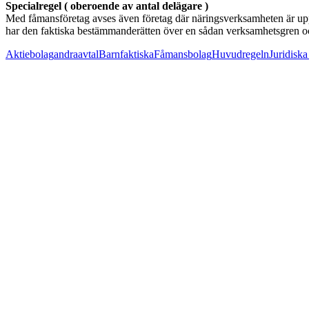
Specialregel ( oberoende av antal delägare )
Med fåmansföretag avses även företag där näringsverksamheten är uppd
har den faktiska bestämmanderätten över en sådan verksamhetsgren och
Aktiebolag
andra
avtal
Barn
faktiska
Fåmansbolag
Huvudregeln
Juridiska