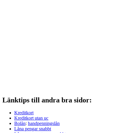
Länktips till andra bra sidor:
Kreditkort
Kreditkort utan uc
Bolån
:
handpenningslån
Låna pengar snabbt