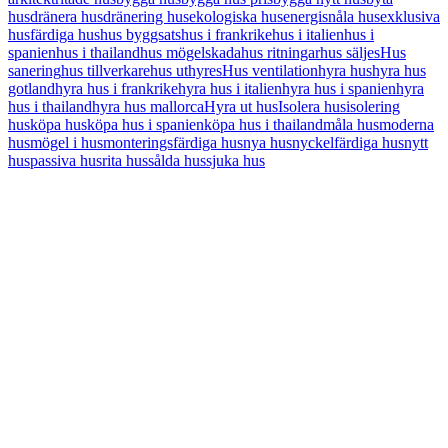
hus
dränera hus
dränering hus
ekologiska hus
energisnåla hus
exklusiva
hus
färdiga hus
hus byggsats
hus i frankrike
hus i italien
hus i
spanien
hus i thailand
hus mögelskada
hus ritningar
hus säljes
Hus
sanering
hus tillverkare
hus uthyres
Hus ventilation
hyra hus
hyra hus
gotland
hyra hus i frankrike
hyra hus i italien
hyra hus i spanien
hyra
hus i thailand
hyra hus mallorca
Hyra ut hus
Isolera hus
isolering
hus
köpa hus
köpa hus i spanien
köpa hus i thailand
måla hus
moderna
hus
mögel i hus
monteringsfärdiga hus
nya hus
nyckelfärdiga hus
nytt
hus
passiva hus
rita hus
sålda hus
sjuka hus