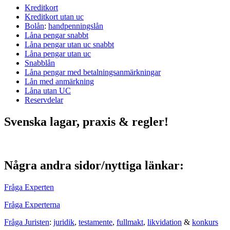
Kreditkort
Kreditkort utan uc
Bolån
:
handpenningslån
Låna pengar snabbt
Låna pengar utan uc snabbt
Låna pengar utan uc
Snabblån
Låna pengar med betalningsanmärkningar
Lån med anmärkning
Låna utan UC
Reservdelar
Svenska lagar, praxis & regler!
Några andra sidor/nyttiga länkar:
Fråga Experten
Fråga Experterna
Fråga Juristen
:
juridik
,
testamente
,
fullmakt
,
likvidation
&
konkurs