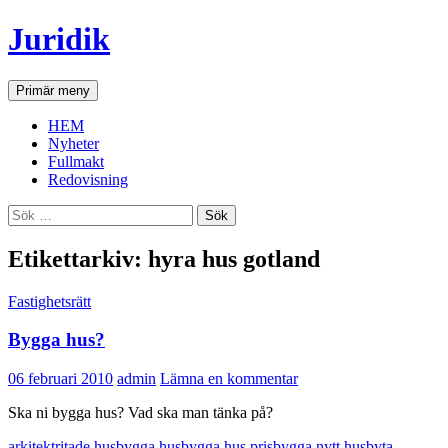
Hoppa
Juridik
till
innehåll
Sök
Primär meny
HEM
Nyheter
Fullmakt
Redovisning
Sök
efter:
Etikettarkiv: hyra hus gotland
Fastighetsrätt
Bygga hus?
06 februari 2010
admin
Lämna en kommentar
Ska ni bygga hus? Vad ska man tänka på?
arkitektritade hus
bygga hus
bygga hus pris
bygga nytt hus
byta