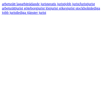
arbetsrätt lagar
biträdande jurist
gratis jurist
jobb jurist
Jurist
jurist
arbetsrätt
jurist göteborg
jurist lön
jurist sökes
jurist stockholm
lediga
jobb jurist
lediga tjänster jurist