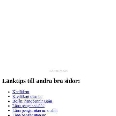
RSS Feed Widget
Länktips till andra bra sidor:
Kreditkort
Kreditkort utan uc
Bolån
:
handpenningslån
Låna pengar snabbt
Låna pengar utan uc snabbt
Låna pengar utan uc