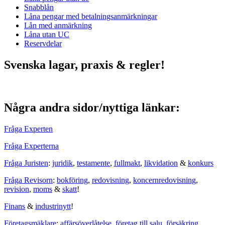
Snabblån
Låna pengar med betalningsanmärkningar
Lån med anmärkning
Låna utan UC
Reservdelar
Svenska lagar, praxis & regler!
Några andra sidor/nyttiga länkar:
Fråga Experten
Fråga Experterna
Fråga Juristen
:
juridik
,
testamente
,
fullmakt
,
likvidation
&
konkurs
Fråga Revisorn
:
bokföring
,
redovisning
,
koncernredovisning
,
revision
,
moms
&
skatt
!
Finans
&
industrinytt
!
Företagsmäklare
:
affärsöverlåtelse
,
företag till salu
,
försäkring