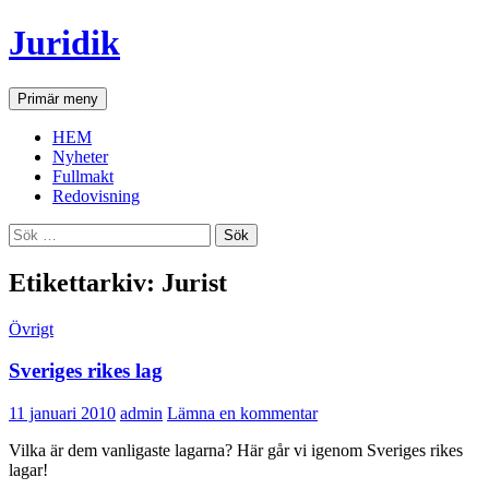
Hoppa
Juridik
till
innehåll
Sök
Primär meny
HEM
Nyheter
Fullmakt
Redovisning
Sök
efter:
Etikettarkiv: Jurist
Övrigt
Sveriges rikes lag
11 januari 2010
admin
Lämna en kommentar
Vilka är dem vanligaste lagarna? Här går vi igenom Sveriges rikes
lagar!