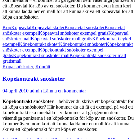
ska innehålla – vi kommer att gå igenom dem väsentliga punkterna i
ett köpeavtal för köp av en snöskoter. Du kommer även inom kort
att kunna ladda ner en mall för att kunna skriva ett köpeavtal för att
köpa en snöskoter.
Köp
Köpeavtal
Köpeavtal skoter
Köpeavtal snöskoter
Köpeavtal
snöskoter exempel
Köpeavtal snöskoter exempel gratis
Köpeavtal
snöskoter mall
Köpeavtal snöskoter mall gratis
Köpekontrakt cykel
exempel
Köpekontrakt skoter
Köpekontrakt snöskoter
Köpekontrakt
snöskoter exempel
Köpekontrakt snöskoter exempel
gratis
Köpekontrakt snöskoter mall
Köpekontrakt snöskoter mall
gratis
mall
Köpa snöskoter
,
Köprätt
Köpekontrakt snöskoter
04 april 2010
admin
Lämna en kommentar
Köpekontrakt snöskoter
– behöver du skriva ett köpekontrakt för
att köpa en snöskoter? Här kommer du att få ett exempel på vad ett
köpekontrakt ska innehålla – vi kommer att gå igenom dem
väsentliga punkterna i ett köpekontrakt för köp av en snöskoter. Du
kommer även inom kort att kunna ladda ner en mall för att kunna
skriva ett köpekontrakt för att köpa en snöskoter.