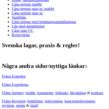
Låna pengar snabbt
Låna pengar utan uc snabbt
Låna pengar utan uc
Snabblån
Låna pengar med betalningsanmärkningar
Lån med anmärkning
Låna utan UC
Reservdelar
Svenska lagar, praxis & regler!
Några andra sidor/nyttiga länkar:
Fråga Experten
Fråga Experterna
Fråga Juristen
:
juridik
,
testamente
,
fullmakt
,
likvidation
&
konkurs
Fråga Revisorn
:
bokföring
,
redovisning
,
koncernredovisning
,
revision
,
moms
&
skatt
!