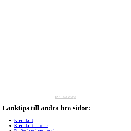
RSS Feed Widget
Länktips till andra bra sidor:
Kreditkort
Kreditkort utan uc
Bolån
:
handpenningslån