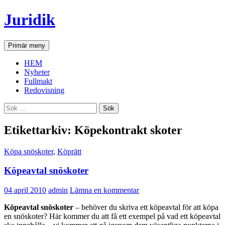
Hoppa
Juridik
till
innehåll
Sök
Primär meny
HEM
Nyheter
Fullmakt
Redovisning
Sök
efter:
Etikettarkiv: Köpekontrakt skoter
Köpa snöskoter
,
Köprätt
Köpeavtal snöskoter
04 april 2010
admin
Lämna en kommentar
Köpeavtal snöskoter
– behöver du skriva ett köpeavtal för att köpa
en snöskoter? Här kommer du att få ett exempel på vad ett köpeavtal