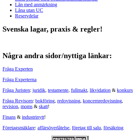
Lån med anmärkning
Låna utan UC
Reservdelar
Svenska lagar, praxis & regler!
Några andra sidor/nyttiga länkar:
Fråga Experten
Fråga Experterna
Fråga Juristen
:
juridik
,
testamente
,
fullmakt
,
likvidation
&
konkurs
Fråga Revisorn
:
bokföring
,
redovisning
,
koncernredovisning
,
revision
,
moms
&
skatt
!
Finans
&
industrinytt
!
Företagsmäklare
:
affärsöverlåtelse
,
företag till salu
,
försäkring