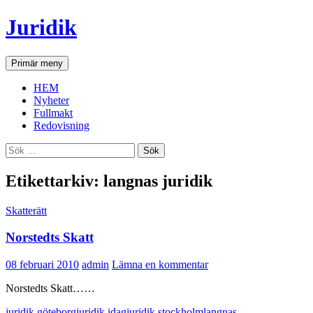
Hoppa
Juridik
till
innehåll
Sök
Primär meny
HEM
Nyheter
Fullmakt
Redovisning
Sök
efter:
Etikettarkiv: langnas juridik
Skatterätt
Norstedts Skatt
08 februari 2010
admin
Lämna en kommentar
Norstedts Skatt……
juridik göteborg
juridik idag
juridik stockholm
langnas