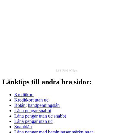
RSS Feed Widget
Länktips till andra bra sidor:
Kreditkort
Kreditkort utan uc
Bolån
:
handpenningslån
Låna pengar snabbt
Låna pengar utan uc snabbt
Låna pengar utan uc
Snabblån
Låna pengar med betalningsanmärkningar