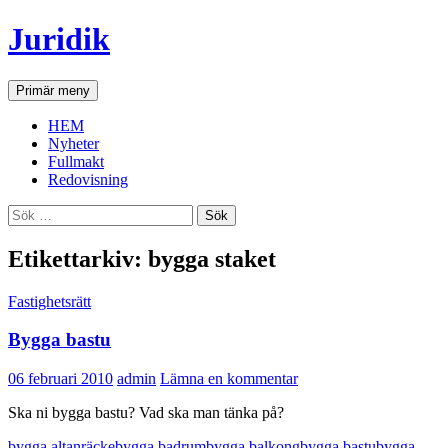
Hoppa
Juridik
till
innehåll
Sök
Primär meny
HEM
Nyheter
Fullmakt
Redovisning
Sök
efter:
Etikettarkiv: bygga staket
Fastighetsrätt
Bygga bastu
06 februari 2010
admin
Lämna en kommentar
Ska ni bygga bastu? Vad ska man tänka på?
bygga altanräcke
bygga badrum
bygga balkong
bygga bastu
bygga