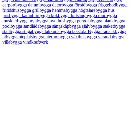
carport
bygga damm
bygga dator
bygga förråd
bygga friggebod
bygga
fritidshus
bygga grill
bygga hemma
bygga högtalare
bygga hus
pris
bygga kaninbur
bygga kök
bygga loftsäng
bygga mur
bygga
muskler
bygga nytt
bygga nytt hus
bygga pergola
bygga plank
bygga
pool
bygga sandlåda
bygga sängskåp
bygga själv
bygga staket
bygga
stall
bygga stuga
bygga takkupa
bygga takstolar
Bygga trädäck
bygga
ut
bygga uteplats
bygga uterum
bygga växthus
bygga veranda
bygga
villa
bygga vindkraftverk