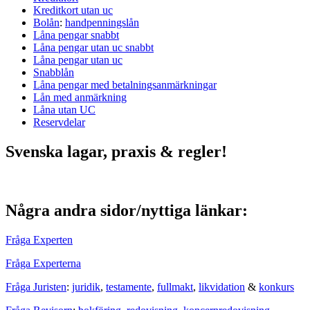
Kreditkort utan uc
Bolån
:
handpenningslån
Låna pengar snabbt
Låna pengar utan uc snabbt
Låna pengar utan uc
Snabblån
Låna pengar med betalningsanmärkningar
Lån med anmärkning
Låna utan UC
Reservdelar
Svenska lagar, praxis & regler!
Några andra sidor/nyttiga länkar:
Fråga Experten
Fråga Experterna
Fråga Juristen
:
juridik
,
testamente
,
fullmakt
,
likvidation
&
konkurs