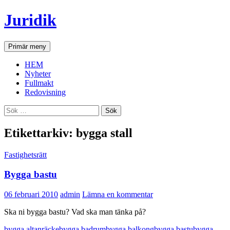
Hoppa
Juridik
till
innehåll
Sök
Primär meny
HEM
Nyheter
Fullmakt
Redovisning
Sök
efter:
Etikettarkiv: bygga stall
Fastighetsrätt
Bygga bastu
06 februari 2010
admin
Lämna en kommentar
Ska ni bygga bastu? Vad ska man tänka på?
bygga altanräcke
bygga badrum
bygga balkong
bygga bastu
bygga