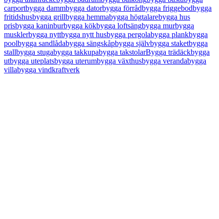
carport
bygga damm
bygga dator
bygga förråd
bygga friggebod
bygga
fritidshus
bygga grill
bygga hemma
bygga högtalare
bygga hus
pris
bygga kaninbur
bygga kök
bygga loftsäng
bygga mur
bygga
muskler
bygga nytt
bygga nytt hus
bygga pergola
bygga plank
bygga
pool
bygga sandlåda
bygga sängskåp
bygga själv
bygga staket
bygga
stall
bygga stuga
bygga takkupa
bygga takstolar
Bygga trädäck
bygga
ut
bygga uteplats
bygga uterum
bygga växthus
bygga veranda
bygga
villa
bygga vindkraftverk