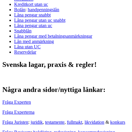
Kreditkort utan uc
Bolån
:
handpenningslån
Låna pengar snabbt
Låna pengar utan uc snabbt
Låna pengar utan uc
Snabblån
Låna pengar med betalningsanmärkningar
Lån med anmärkning
Låna utan UC
Reservdelar
Svenska lagar, praxis & regler!
Några andra sidor/nyttiga länkar:
Fråga Experten
Fråga Experterna
Fråga Juristen
:
juridik
,
testamente
,
fullmakt
,
likvidation
&
konkurs