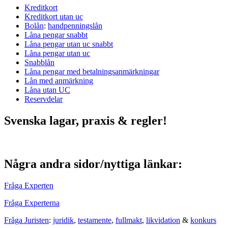
Kreditkort
Kreditkort utan uc
Bolån
:
handpenningslån
Låna pengar snabbt
Låna pengar utan uc snabbt
Låna pengar utan uc
Snabblån
Låna pengar med betalningsanmärkningar
Lån med anmärkning
Låna utan UC
Reservdelar
Svenska lagar, praxis & regler!
Några andra sidor/nyttiga länkar:
Fråga Experten
Fråga Experterna
Fråga Juristen
:
juridik
,
testamente
,
fullmakt
,
likvidation
&
konkurs