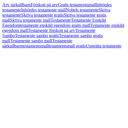
Arv särkullbarn
Förskott på arv
Gratis testamentsmall
Inbördes
testamente
Inbördes testamente mall
Nobels testamente
Skriva
testamente
Skriva testamente gratis
Skriva testamente gratis
mall
Skriva testamente mall
Testamente
Testamente Enskild
Egendom
testamente enskild egendom gratis mall
Testamente enskild
egendom mall
Testamente förskott på arv
Testamente
Sambo
Testamente sambo gratis
Testamente sambo gratis
mall
Testamente sambo mall
Testamente
särkullbarn
testamentsmall
testamentsmall gratis
Upprätta testamente