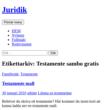
Hoppa
Juridik
till
innehåll
Sök
Primär meny
HEM
Nyheter
Fullmakt
Redovisning
Sök
efter:
Etikettarkiv: Testamente sambo gratis
Familjerätt
,
Testamente
Testamente mall
30 januari 2010
admin
Lämna en kommentar
Behöver du skriva ett testamente? Här kommer du inom kort att
kunna ladda ner en testamente mall.