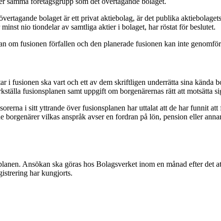
ler samma företagsgrupp som det övertagande bolaget.
övertagande bolaget är ett privat aktiebolag, är det publika aktiebolag
nst nio tiondelar av samtliga aktier i bolaget, har röstat för beslutet.
gan om fusionen förfallen och den planerade fusionen kan inte genomför
tar i fusionen ska vart och ett av dem skriftligen underrätta sina kända 
rkställa fusionsplanen samt uppgift om borgenärernas rätt att motsätta sig
erna i sitt yttrande över fusionsplanen har uttalat att de har funnit att
l de borgenärer vilkas anspråk avser en fordran på lön, pension eller ann
splanen. Ansökan ska göras hos Bolagsverket inom en månad efter det at
gistrering har kungjorts.