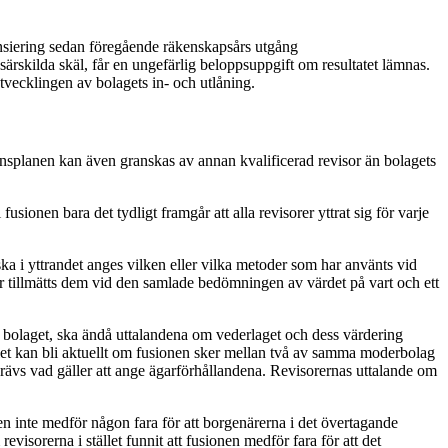
nansiering sedan föregående räkenskapsårs utgång
ärskilda skäl, får en ungefärlig beloppsuppgift om resultatet lämnas.
vecklingen av bolagets in- och utlåning.
onsplanen kan även granskas av annan kvalificerad revisor än bolagets
fusionen bara det tydligt framgår att alla revisorer yttrat sig för varje
ka i yttrandet anges vilken eller vilka metoder som har använts vid
ar tillmätts dem vid den samlade bedömningen av värdet på vart och ett
nde bolaget, ska ändå uttalandena om vederlaget och dess värdering
allet kan bli aktuellt om fusionen sker mellan två av samma moderbolag
 krävs vad gäller att ange ägarförhållandena. Revisorernas uttalande om
nen inte medför någon fara för att borgenärerna i det övertagande
visorerna i stället funnit att fusionen medför fara för att det