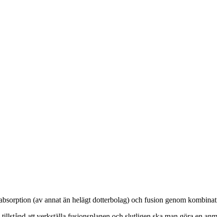
 absorption (av annat än helägt dotterbolag) och fusion genom kombinati
n tillstånd att verkställa fusionsplanen och slutligen ska man göra en 