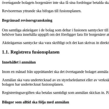
övertagande bolagets borgenärer inte ska få sina fordringar betalda ska
Revisorernas yttrande ska bifogas till fusionsplanen.
Begränsad revisorsgranskning
Om samtliga aktieägare i de bolag som deltar i fusionen samtycker till 
behöver bara innehålla uppgift om det föreligger fara för borgenärer att
Aktieägarnas samtycke ska vara skriftligt och det kan skrivas in direkt
1.1. Registrera fusionsplanen
Innehållet i anmälan
Inom en månad från upprättandet ska det övertagande bolaget anmäla f
Anmälan ska vara undertecknad av en styrelseledamot eller av verkstäl
bolagen har undertecknat fusionsplanen.
Registreringsavgiften ska betalas samtidigt som anmälan skickas in. På
Bilagor som alltid ska följa med anmälan