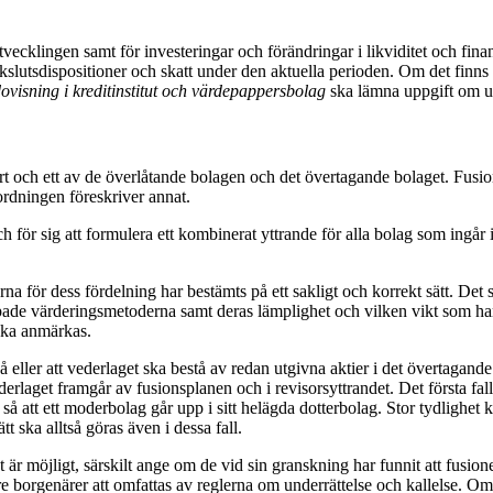
tvecklingen samt för investeringar och förändringar i likviditet och fi
slutsdispositioner och skatt under den aktuella perioden. Om det finns s
visning i kreditinstitut och värdepappersbolag
ska lämna uppgift om ut
rt och ett av de överlåtande bolagen och det övertagande bolaget. Fusi
ordningen föreskriver annat.
h för sig att formulera ett kombinerat yttrande för alla bolag som ingår i 
 för dess fördelning har bestämts på ett sakligt och korrekt sätt. Det s
ämpade värderingsmetoderna samt deras lämplighet och vilken vikt som h
ska anmärkas.
gå eller att vederlaget ska bestå av redan utgivna aktier i det övertaga
ederlaget framgår av fusionsplanen och i revisorsyttrandet. Det första f
 så att ett moderbolag går upp i sitt helägda dotterbolag. Stor tydlighet
t ska alltså göras även i dessa fall.
 är möjligt, särskilt ange om de vid sin granskning har funnit att fusio
e borgenärer att omfattas av reglerna om underrättelse och kallelse. Om re