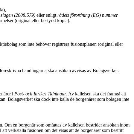
ia),
nslagen (2008:579)
eller enligt
rådets förordning (
EG
) nummer
elser (original eller bestyrkt kopia).
aktiebolag som inte behöver registrera fusionsplanen (original eller
e föreskrivna handlingarna ska ansökan avvisas av Bolagsverket.
enärer i
Post- och Inrikes Tidningar
. Av kallelsen ska det framgå att
sökan. Bolagsverket ska dock inte kalla de borgenärer som bolagen inte
anen. Om en borgenär som omfattas av kallelsen bestrider ansökan inom
ll att verkställa fusionen om det visas att de borgenärer som bestritt