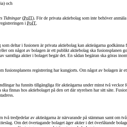
ia) och
es Tidningar
(
PoIT
). För de privata aktiebolag som inte behöver anmäla 
registreringen i
PoIT
.
som deltar i fusionen är privata aktiebolag kan aktieägarna godkänna
 eller om något av bolagen är ett publikt aktiebolag ska fusionsplanen 
av samtliga aktier i bolaget begär det. En sådan begäran ska göras inom 
 om fusionsplanens registrering har kungjorts. Om något av bolagen är et
lingar ha funnits tillgängliga för aktieägarna under minst två veckor 
ka finnas hos aktiebolaget på den ort där styrelsen har sitt säte. Fus
tadress.
vå tredjedelar av aktieägarna är närvarande på stämman samt om två tred
ieslag. Om det övertagande bolaget äger aktier i det överlåtande bolaget