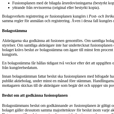
Fusionsplanen med de bilagda årsredovisningarna (bestyrkt kop
yttrande från revisorerna (original eller bestyrkt kopia).
Bolagsverkets registrering av fusionsplanen kungörs i
Post- och Inrik
samma regler för anmälan och registrering. Även i dessa fall kungörs 
Bolagsstämma
Aktieägarna ska godkänna att fusionen genomförs. Om samtliga bolag 
styrelser. Om samtliga aktieägare inte har undertecknat fusionsplanen
bolaget krävs beslut av bolagsstämma om ägare till minst fem procent 
kungjorts.
En bolagsstämma får hållas tidigast två veckor efter det att uppgiften
från kungörelsedatum.
Innan bolagsstämman fattar beslut ska fusionsplanen med bifogade hand
publikt aktiebolag, under minst en månad före stämman. Handlingarna s
mottagaren skickas till de aktieägare som begär det och uppger sin pos
Beslut om att godkänna fusionsplanen
Bolagsstämmans beslut om godkännande av fusionsplanen är giltigt om t
bolaget gäller dessutom samma majoritetskrav för beslut inom varje akt