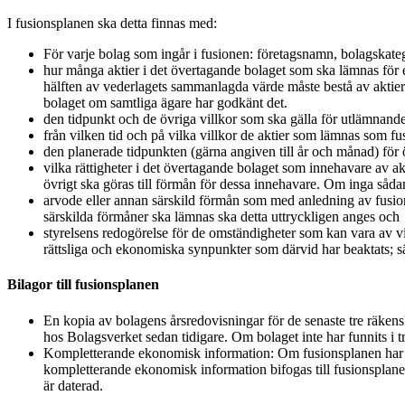
I fusionsplanen ska detta finnas med:
För varje bolag som ingår i fusionen: företagsnamn, bolagskatego
hur många aktier i det övertagande bolaget som ska lämnas för e
hälften av vederlagets sammanlagda värde måste bestå av aktier 
bolaget om samtliga ägare har godkänt det.
den tidpunkt och de övriga villkor som ska gälla för utlämnande
från vilken tid och på vilka villkor de aktier som lämnas som fus
den planerade tidpunkten (gärna angiven till år och månad) för
vilka rättigheter i det övertagande bolaget som innehavare av ak
övrigt ska göras till förmån för dessa innehavare. Om inga såd
arvode eller annan särskild förmån som med anledning av fusione
särskilda förmåner ska lämnas ska detta uttryckligen anges och
styrelsens redogörelse för de omständigheter som kan vara av v
rättsliga och ekonomiska synpunkter som därvid har beaktats; s
Bilagor till fusionsplanen
En kopia av bolagens årsredovisningar för de senaste tre räken
hos Bolagsverket sedan tidigare. Om bolaget inte har funnits i t
Kompletterande ekonomisk information: Om fusionsplanen har upp
kompletterande ekonomisk information bifogas till fusionsplanen
är daterad.