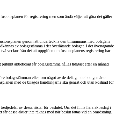
fusionsplanen för registrering men som ändå väljer att göra det gäller
 fusionsplanen genom att underteckna den tillsammans med bolagens
godkännas av bolagsstämma i det överlåtande bolaget. I det övertagande
två veckor från det att uppgiften om fusionsplanens registrering har
t publikt aktiebolag får bolagsstämma hållas tidigast efter en månad
före bolagsstämman eller, om något av de deltagande bolagen är ett
ionsplanen med de bilagda handlingarna ska genast och utan kostnad för
jedelar av dessa röstar för beslutet. Om det finns flera aktieslag i
 får dessa aktier inte räknas med när beslut fattas vid en omröstning.