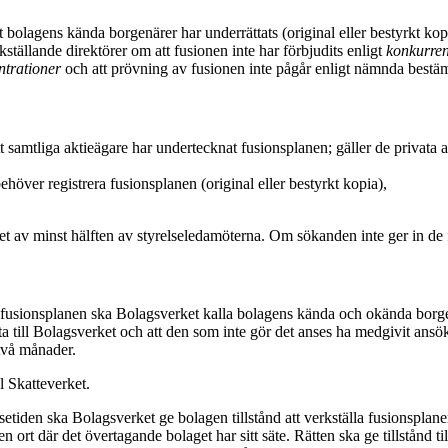
tt bolagens kända borgenärer har underrättats (original eller bestyrkt kop
ställande direktörer om att fusionen inte har förbjudits enligt
konkurre
ntrationer
och att prövning av fusionen inte pågår enligt nämnda bestämm
tt samtliga aktieägare har undertecknat fusionsplanen; gäller de privata 
ehöver registrera fusionsplanen (original eller bestyrkt kopia),
vet av minst hälften av styrelseledamöterna. Om sökanden inte ger in d
la fusionsplanen ska Bolagsverket kalla bolagens kända och okända borg
tta till Bolagsverket och att den som inte gör det anses ha medgivit an
 två månader.
l Skatteverket.
lsetiden ska Bolagsverket ge bolagen tillstånd att verkställa fusionspl
n ort där det övertagande bolaget har sitt säte. Rätten ska ge tillstånd ti