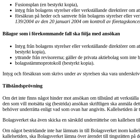
Fusionsplan (en bestyrkt kopia),
intyg från bolagens styrelser eller verkställande direktörer om a
försäkran på heder och samvete från bolagens styrelser eller verk
139/2004 av den 20 januari 2004 om kontroll av företagskonce
Bilagor som i förekommande fall ska följa med ansökan
Intyg från bolagens styrelser eller verkställande direktörer om a
bestyrkt kopia),
yttrande från revisorerna; gäller de privata aktiebolag som inte b
bolagsstämmoprotokoll (bestyrkt kopia).
Intyg och försäkran som skrivs under av styrelsen ska vara underskri
Tillståndsprövning
Om det inte finns något hinder mot ansökan om tillstånd att verkstäl
den som vill motsätta sig (bestrida) ansökan skriftligen ska anmäla de
behöver underrätta enligt vad som ovan har angivits. Kallelsetiden är
Bolagsverket ska även skicka en särskild underrättelse om kallelsen til
Om något bestridande inte har lämnats in till Bolagsverket inom kalle
kallelsetiden, ska Bolagsverket lämna över ärendet till tingsrätten på de