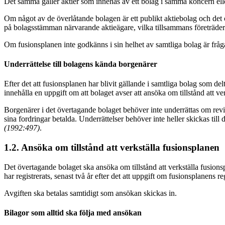
Det samma gäller aktier som innehas av ett bolag i samma koncern el
Om något av de överlåtande bolagen är ett publikt aktiebolag och det 
på bolagsstämman närvarande aktieägare, vilka tillsammans företräder mi
Om fusionsplanen inte godkänns i sin helhet av samtliga bolag är frå
Underrättelse till bolagens kända borgenärer
Efter det att fusionsplanen har blivit gällande i samtliga bolag som del
innehålla en uppgift om att bolaget avser att ansöka om tillstånd att ve
Borgenärer i det övertagande bolaget behöver inte underrättas om revisor
sina fordringar betalda. Underrättelser behöver inte heller skickas til
(1992:497)
.
1.2. Ansöka om tillstånd att verkställa fusionsplanen
Det övertagande bolaget ska ansöka om tillstånd att verkställa fusion
har registrerats, senast två år efter det att uppgift om fusionsplanens re
Avgiften ska betalas samtidigt som ansökan skickas in.
Bilagor som alltid ska följa med ansökan