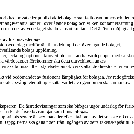
ri dvs. privat eller publikt aktiebolag, organisationsnummer och den ort
tt angivet antal aktier i överlåtande bolag och vilken kontant ersättn
om en del av vederlaget ska betalas ut kontant. Det är även möjligt att 
t av fusionsvederlaget,
ionsvederlag medför rätt till utdelning i det övertagande bolaget,
 överlåtande bolags upplösning,
tier, teckningsoptioner, konvertibler och andra värdepapper med särskilda
ana värdepapper förekommer ska detta uttryckligen anges,
n ska lämnas till en styrelseledamot, verkställande direktör eller en 
ikt vid bedömandet av fusionens lämplighet för bolagen. Av redogörelse
ärskilda svårigheter att uppskatta värdet av egendomen ska anmärkas.
skapsåren. De årsredovisningar som ska bifogas utgör underlag för fusi
re år ska de årsredovisningar som finns bifogas.
rättats senare än sex månader efter utgången av det senaste räkenskaps
. Uppgifterna ska gälla tiden från utgången av detta räkenskapsår till e