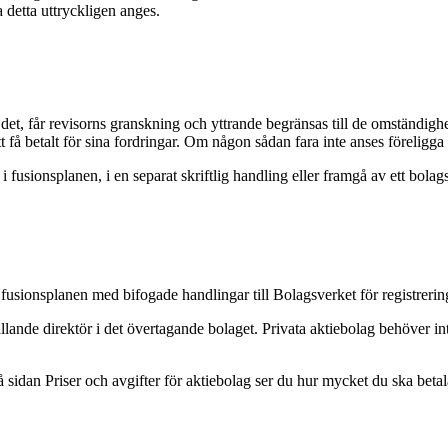
 detta uttryckligen anges.
det, får revisorns granskning och yttrande begränsas till de omständighe
 få betalt för sina fordringar. Om någon sådan fara inte anses föreligga 
 i fusionsplanen, i en separat skriftlig handling eller framgå av ett bol
usionsplanen med bifogade handlingar till Bolagsverket för registrerin
lande direktör i det övertagande bolaget. Privata aktiebolag behöver int
 sidan Priser och avgifter för aktiebolag ser du hur mycket du ska betal