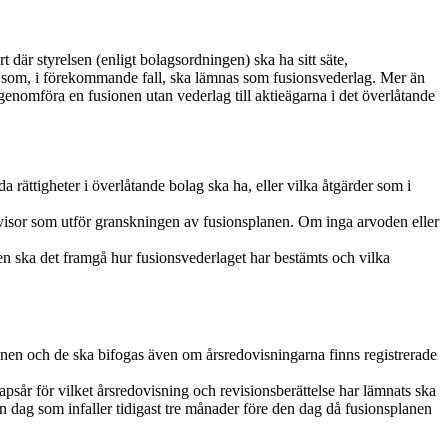
 där styrelsen (enligt bolagsordningen) ska ha sitt säte,
ing som, i förekommande fall, ska lämnas som fusionsvederlag. Mer än
genomföra en fusionen utan vederlag till aktieägarna i det överlåtande
 rättigheter i överlåtande bolag ska ha, eller vilka åtgärder som i
revisor som utför granskningen av fusionsplanen. Om inga arvoden eller
n ska det framgå hur fusionsvederlaget har bestämts och vilka
onen och de ska bifogas även om årsredovisningarna finns registrerade
år för vilket årsredovisning och revisionsberättelse har lämnats ska
n dag som infaller tidigast tre månader före den dag då fusionsplanen