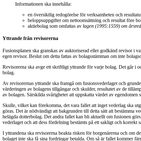
Informationen ska innehålla:
en översiktlig redogörelse för verksamheten och resultatu
beloppsuppgifter om nettoomsättning och resultat före bok
aktiebolag som omfattas av
lagen (1995:1559) om årsredo
Yttrande från revisorerna
Fusionsplanen ska granskas av auktoriserad eller godkänd revisor i va
egen revisor. Beslut om detta fattas av bolagsstämman om inte bolags
Revisorerna ska avge ett skriftligt yttrande för varje bolag. Det går i oc
bolag.
Av revisorernas yttrande ska framgå om fusionsvederlaget och grunderna
värderingen av bolagens tillgångar och skulder, resultatet av de till
av bolagen. Särskilda svårigheter att uppskatta värdet av egendomen 
Skulle, vilket kan förekomma, det vara fallet att inget vederlag ska ut
göras. Det är nödvändigt att bakgrunden till detta sätt att bestämma v
helägda dotterbolag. Det andra fallet kan bli aktuellt om fusionen görs
vederlaget och att dess fördelning bestämts på ett sakligt och korrekt sät
I yttrandena ska revisorerna beakta risken för borgenärerna och om det
bolaget inte ska få sina fordringar betalda. Om så är fallet kommer färr