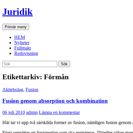
Hoppa
Juridik
till
innehåll
Sök
Primär meny
HEM
Nyheter
Fullmakt
Redovisning
Sök
efter:
Etikettarkiv: Förmån
Aktiebolag
,
Fusion
Fusion genom absorption och kombination
06 juli 2010
admin
Lämna en kommentar
Här tar vi upp två särskilda former av fusion, nämligen fusion genom
Först upprättas en fusionsplan som ska registreras. Därefter söker ma