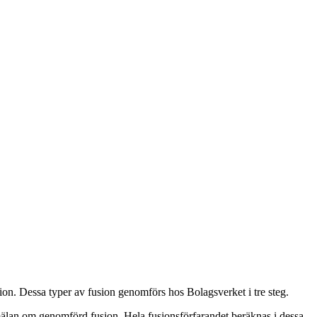
on. Dessa typer av fusion genomförs hos Bolagsverket i tre steg.
anmälan om genomförd fusion. Hela fusionsförfarandet beräknas i dessa