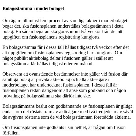
Bolagsstämma i moderbolaget
Om ägare till minst fem procent av samtliga aktier i moderbolaget
begär det, ska fusionsplanen underställas bolagsstämman i detta
bolag. En sådan begäran ska göras inom två veckor från det att
uppgiften om fusionsplanens registrering kungjorts.
En bolagsstämma får i dessa fall hållas tidigast två veckor efter det
att uppgiften om fusionsplanens registrering har kungjorts. Om
något publikt aktiebolag deltar i fusionen gäller i stället att
bolagsstämma får hållas tidigast efter en månad.
Observera att ovanstående bestämmelser inte gäller vid fusion där
samtliga bolag är privata aktiebolag och alla aktieägare i
moderbolaget har undertecknat fusionsplanen. I dessa fall är
fusionsplanen redan därigenom att anse som godkänd och någon
prövning på bolagsstämma ska därför inte ske.
Bolagsstämmans beslut om godkännande av fusionsplanen är giltigt
endast om det röstats fram av aktieägare med två tredjedelar av såväl
de avgivna rösterna som de vid bolagsstämman företrädda aktierna.
Om fusionsplanen inte godkänts i sin helhet, är frågan om fusion
förfallen.