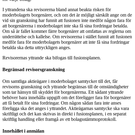
I yttrandena ska revisorerna bland annat beakta risken för
moderbolagets borgenärer, och om det är möjligt särskilt ange om de
vid sin granskning har funnit att fusionen inte medför någon fara för
att borgenärerna i moderbolaget inte ska få sina fordringar betalda.
Om så är fallet kommer färre borgenärer att omfattas av reglerna om
underrättelse och kallelse. Om revisorerna i stället funnit att fusionen
medför fara för moderbolagets borgenärer att inte få sina fordringar
betalda ska detta uttryckligen anges.
Revisorernas yttrande ska bifogas till fusionsplanen.
Begränsad revisorsgranskning
Om samtliga aktieägare i moderbolaget samtycker till det, får
revisorns granskning och yttrande begränsas till de omständigheter
som tar hänsyn till skyddet för borgenärerna. Ett sådant yttrande
behöver bara innehålla uppgift om det föreligger fara för borgenärer
att få betalt för sina fordringar. Om någon sådan fara inte anses
föreligga ska det anges i yttrandet. Aktieägarnas samtycke ska vara
skriftligt och det kan skrivas in direkt i fusionsplanen, i en separat
skriftlig handling eller framgå av ett bolagsstämmoprotokoll.
Innehållet i anmälan