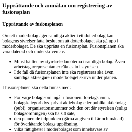
Upprättande och anmälan om registrering av
fusionsplan
Upprättande av fusionsplanen
Om ett moderbolag äger samtliga aktier i ett dotterbolag kan
bolagens styrelser fatta beslut om att dotterbolaget ska gå upp i
moderbolaget. De ska upprätta en fusionsplan. Fusionsplanen ska
vara daterad och underskriven av:
Minst hälften av styrelseledamöterna i samtliga bolag. Även
arbetstagarrepresentanter räknas in i styrelsen.
I de fall då fusionsplanen inte ska registreras ska även
samtliga aktieägare i moderbolaget skriva under planen.
I fusionsplanen ska detta finnas med:
För varje bolag som ingår i fusionen: företagsnamn,
bolagskategori dvs. privat aktiebolag eller publikt aktiebolag
(
publ
), organisationsnummer och den ort där styrelsen (enligt
bolagsordningen) ska ha sitt säte,
den planerade tidpunkten (gärna angiven till år och månad)
för överlåtande bolags upplösning,
vilka rättigheter i moderbolaget som innehavare av