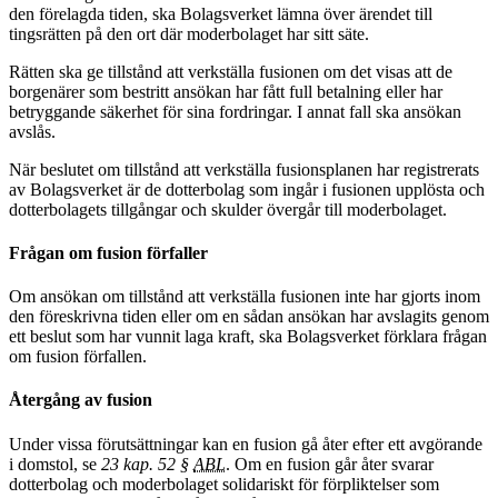
den förelagda tiden, ska Bolagsverket lämna över ärendet till
tingsrätten på den ort där moderbolaget har sitt säte.
Rätten ska ge tillstånd att verkställa fusionen om det visas att de
borgenärer som bestritt ansökan har fått full betalning eller har
betryggande säkerhet för sina fordringar. I annat fall ska ansökan
avslås.
När beslutet om tillstånd att verkställa fusionsplanen har registrerats
av Bolagsverket är de dotterbolag som ingår i fusionen upplösta och
dotterbolagets tillgångar och skulder övergår till moderbolaget.
Frågan om fusion förfaller
Om ansökan om tillstånd att verkställa fusionen inte har gjorts inom
den föreskrivna tiden eller om en sådan ansökan har avslagits genom
ett beslut som har vunnit laga kraft, ska Bolagsverket förklara frågan
om fusion förfallen.
Återgång av fusion
Under vissa förutsättningar kan en fusion gå åter efter ett avgörande
i domstol, se
23 kap. 52 §
ABL
. Om en fusion går åter svarar
dotterbolag och moderbolaget solidariskt för förpliktelser som