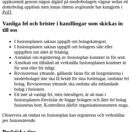
uppkommit genom någon åtgärd på moderbolagets vägnar sedan ett
dotterbolag upplösts men innan rättens avgörande har kungjorts i
PoIT
.
Vanliga fel och brister i handlingar som skickas in
till oss
I fusionsplanen saknas uppgift om bolagskategori.
I fusionsplanen saknas uppgift om bolagens säte eller
uppgiften om sätet är felaktig.
Anmälan om registrering av fusionsplan kommer in för sent.
Ansökan om tillstånd att verkställa fusionsplanen kommer in
för sent eller för tidigt.
Revisorernas yttrande, gällande faran för att borgenärerna i
moderbolaget inte ska få betalt för sina fordringar, omfattar fel
bolag. Revisorernas yttrande ska omfatta alla inblandade
bolag i fusionen.
Ett inte så vanligt fel, men ödesdigert, är att man i
fusionsplanen förväxlar de bägge bolagen och låter fel bolag
fusioneras bort. Kontrollera därför organisationsnumren noga.
Observera att endast en fusionsplan kan registreras och verkställas
per fusionsärende.
Praktiska tips