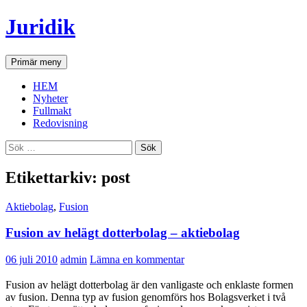
Hoppa
Juridik
till
innehåll
Sök
Primär meny
HEM
Nyheter
Fullmakt
Redovisning
Sök
efter:
Etikettarkiv: post
Aktiebolag
,
Fusion
Fusion av helägt dotterbolag – aktiebolag
06 juli 2010
admin
Lämna en kommentar
Fusion av helägt dotterbolag är den vanligaste och enklaste formen
av fusion. Denna typ av fusion genomförs hos Bolagsverket i två