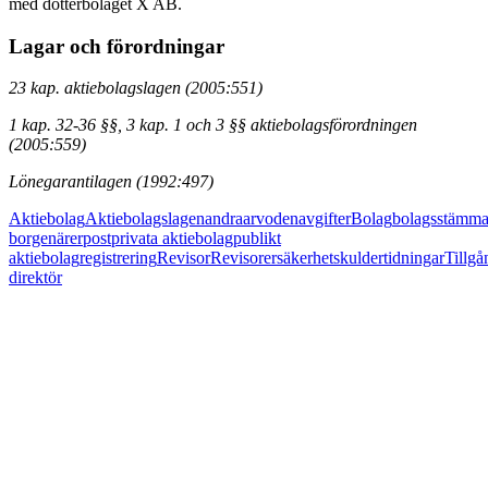
med dotterbolaget X AB.
Lagar och förordningar
23 kap. aktiebolagslagen (2005:551)
1 kap. 32-36 §§, 3 kap. 1 och 3 §§ aktiebolagsförordningen
(2005:559)
Lönegarantilagen (1992:497)
Aktiebolag
Aktiebolagslagen
andra
arvoden
avgifter
Bolag
bolagsstämm
borgenärer
post
privata aktiebolag
publikt
aktiebolag
registrering
Revisor
Revisorer
säkerhet
skulder
tidningar
Tillgå
direktör