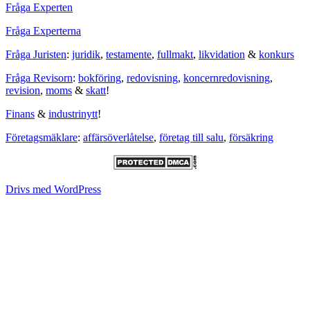
Fråga Experten
Fråga Experterna
Fråga Juristen
:
juridik
,
testamente
,
fullmakt
,
likvidation
&
konkurs
Fråga Revisorn
:
bokföring
,
redovisning
,
koncernredovisning
,
revision
,
moms
&
skatt
!
Finans
&
industrinytt
!
Företagsmäklare
:
affärsöverlåtelse
,
företag till salu
,
försäkring
Drivs med WordPress