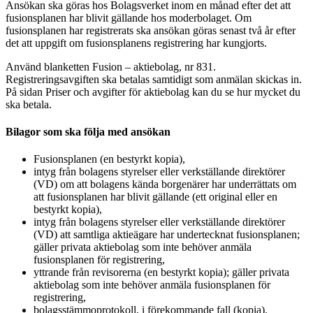
Ansökan ska göras hos Bolagsverket inom en månad efter det att
fusionsplanen har blivit gällande hos moderbolaget. Om
fusionsplanen har registrerats ska ansökan göras senast två år efter
det att uppgift om fusionsplanens registrering har kungjorts.
Använd blanketten Fusion – aktiebolag, nr 831.
Registreringsavgiften ska betalas samtidigt som anmälan skickas in.
På sidan Priser och avgifter för aktiebolag kan du se hur mycket du
ska betala.
Bilagor som ska följa med ansökan
Fusionsplanen (en bestyrkt kopia),
intyg från bolagens styrelser eller verkställande direktörer
(
VD
) om att bolagens kända borgenärer har underrättats om
att fusionsplanen har blivit gällande (ett original eller en
bestyrkt kopia),
intyg från bolagens styrelser eller verkställande direktörer
(
VD
) att samtliga aktieägare har undertecknat fusionsplanen;
gäller privata aktiebolag som inte behöver anmäla
fusionsplanen för registrering,
yttrande från revisorerna (en bestyrkt kopia); gäller privata
aktiebolag som inte behöver anmäla fusionsplanen för
registrering,
bolagsstämmoprotokoll, i förekommande fall (kopia).