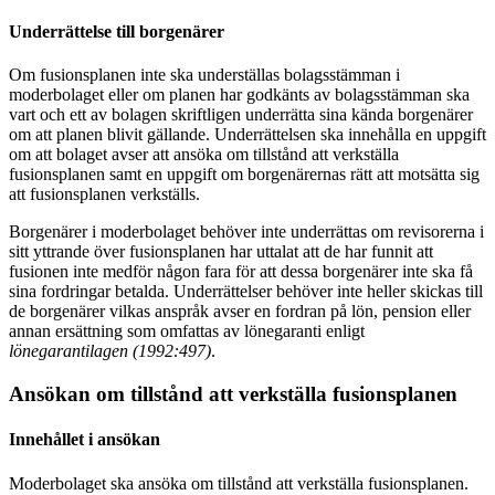
Underrättelse till borgenärer
Om fusionsplanen inte ska underställas bolagsstämman i
moderbolaget eller om planen har godkänts av bolagsstämman ska
vart och ett av bolagen skriftligen underrätta sina kända borgenärer
om att planen blivit gällande. Underrättelsen ska innehålla en uppgift
om att bolaget avser att ansöka om tillstånd att verkställa
fusionsplanen samt en uppgift om borgenärernas rätt att motsätta sig
att fusionsplanen verkställs.
Borgenärer i moderbolaget behöver inte underrättas om revisorerna i
sitt yttrande över fusionsplanen har uttalat att de har funnit att
fusionen inte medför någon fara för att dessa borgenärer inte ska få
sina fordringar betalda. Underrättelser behöver inte heller skickas till
de borgenärer vilkas anspråk avser en fordran på lön, pension eller
annan ersättning som omfattas av lönegaranti enligt
lönegarantilagen (1992:497)
.
Ansökan om tillstånd att verkställa fusionsplanen
Innehållet i ansökan
Moderbolaget ska ansöka om tillstånd att verkställa fusionsplanen.