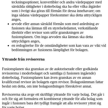
teckningsoptioner, konvertibler och andra värdepapper med
särskilda rättigheter i dotterbolag ska ha eller vilka åtgärder
som i övrigt ska göras till förmån för dessa innehavare; om
inga sådana värdepapper förekommer ska detta uttryckligen
anges,
arvode eller annan särskild förmån som med anledning av
fusionen ska lämnas till en styrelseledamot, verkställande
direktör eller revisor som utför granskningen av
fusionsplanen. Om inga arvoden ska lämnas ska detta
uttryckligen anges,
en redogörelse för de omständigheter som kan vara av vikt vid
bedömningen av fusionens lämplighet för bolagen.
Yttrande från revisorerna
Fusionsplanen ska granskas av de auktoriserade eller godkända
revisorerna i moderbolaget och samtliga (i fusionen ingående)
dotterbolag. Fusionsplanen kan även granskas av en annan
kvalificerad revisor än bolagets egen revisor. Bolagsstämman fattar
beslut om detta, om inte bolagsordningen föreskriver annat.
Revisorerna ska avge ett skriftligt yttrande för varje bolag. Det går i
och för sig att formulera ett kombinerat yttrande för alla bolag som
ingår i fusionen bara det tydligt framgår att alla revisorer yttrat sig
för varje bolag.